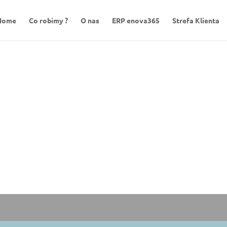
Home
Co robimy ?
O nas
ERP enova365
Strefa Klienta