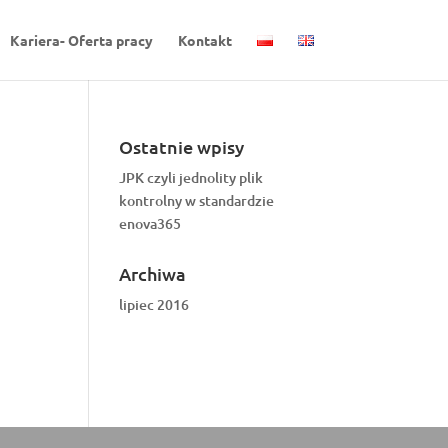
Kariera- Oferta pracy
Kontakt
Ostatnie wpisy
JPK czyli jednolity plik
kontrolny w standardzie
enova365
Archiwa
lipiec 2016