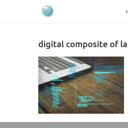
digital composite of l