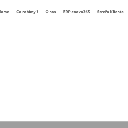
Home
Co robimy ?
O nas
ERP enova365
Strefa Klienta